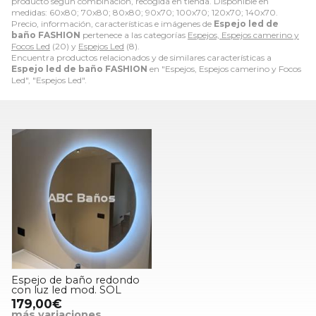
producto según combinación, recogida en tienda. Disponible en
medidas: 60x80; 70x80; 80x80; 90x70; 100x70; 120x70; 140x70.
Precio, información, características e imágenes de
Espejo led de
baño FASHION
pertenece a las categorías
Espejos, Espejos camerino y
Focos Led
(20) y
Espejos Led
(8).
Encuentra productos relacionados y de similares características a
Espejo led de baño FASHION
en "Espejos, Espejos camerino y Focos
Led", "Espejos Led".
Espejo de baño redondo
con luz led mod. SOL
179,00€
más variaciones