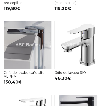
oro cepillado
(color blanco)
119,80€
119,20€
Grifo de lavabo caño alto
Grifo de lavabo SKY
ALPHA
48,30€
138,40€