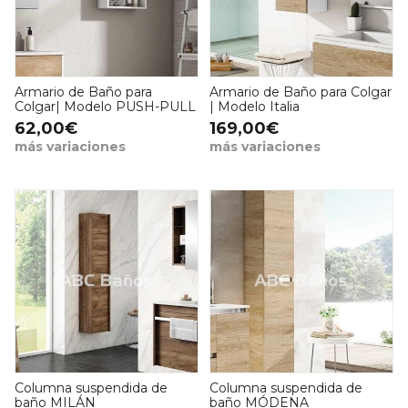
Armario de Baño para
Armario de Baño para Colgar
Colgar| Modelo PUSH-PULL
| Modelo Italia
62,00€
169,00€
más variaciones
más variaciones
Columna suspendida de
Columna suspendida de
baño MILÁN
baño MÓDENA