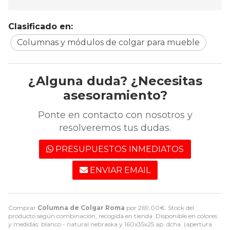
Clasificado en:
Columnas y módulos de colgar para mueble
¿Alguna duda? ¿Necesitas
asesoramiento?
Ponte en contacto con nosotros y
resolveremos tus dudas.
PRESUPUESTOS INMEDIATOS
ENVIAR EMAIL
Comprar
Columna de Colgar Roma
por
269,00
€
. Stock del
producto según combinación, recogida en tienda. Disponible en colores
y medidas: blanco - natural nebraska y 160x35x25 ap. dcha. (apertura