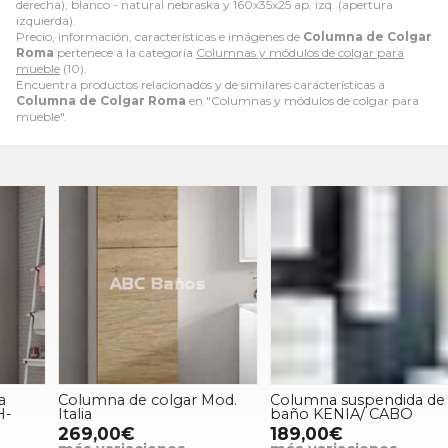
derecha); blanco - natural nebraska y 160x35x25 ap. izq. (apertura
izquierda).
Precio, información, características e imágenes de
Columna de Colgar
Roma
pertenece a la categoría
Columnas y módulos de colgar para
mueble
(10).
Encuentra productos relacionados y de similares características a
Columna de Colgar Roma
en "Columnas y módulos de colgar para
mueble".
Columna de colgar Mod.
Columna suspendida de
Italia
baño KENIA/ CABO
269,00€
189,00€