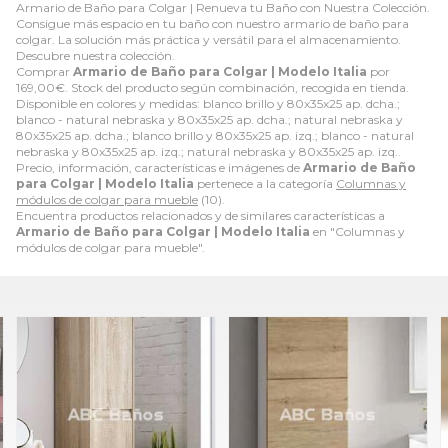
Armario de Baño para Colgar | Renueva tu Baño con Nuestra Colección.
Consigue más espacio en tu baño con nuestro armario de baño para
colgar. La solución más práctica y versátil para el almacenamiento.
Descubre nuestra colección.
Comprar
Armario de Baño para Colgar | Modelo Italia
por
169,00
€
. Stock del producto según combinación, recogida en tienda.
Disponible en colores y medidas: blanco brillo y 80x35x25 ap. dcha.;
blanco - natural nebraska y 80x35x25 ap. dcha.; natural nebraska y
80x35x25 ap. dcha.; blanco brillo y 80x35x25 ap. izq.; blanco - natural
nebraska y 80x35x25 ap. izq.; natural nebraska y 80x35x25 ap. izq..
Precio, información, características e imágenes de
Armario de Baño
para Colgar | Modelo Italia
pertenece a la categoría
Columnas y
módulos de colgar para mueble
(10).
Encuentra productos relacionados y de similares características a
Armario de Baño para Colgar | Modelo Italia
en "Columnas y
módulos de colgar para mueble".