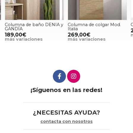
y
Columna de colgar Mod.
Columna de Colgar Roma
Italia
269,00€
269,00€
más variaciones
más variaciones
¡Síguenos en las redes!
¿NECESITAS AYUDA?
contacta con nosotros