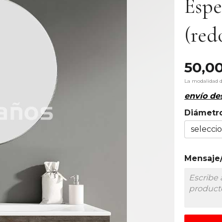
Esp
(red
50,0
La modalidad 
envío d
Diámetr
Mensaje/