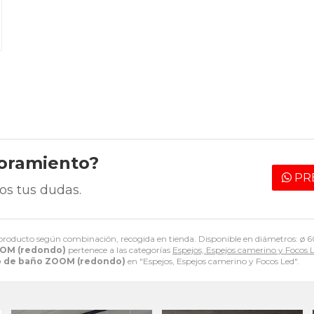
soramiento?
PR
os tus dudas.
 producto según combinación, recogida en tienda. Disponible en diámetros: ø 6
OOM (redondo)
pertenece a las categorías
Espejos, Espejos camerino y Focos 
o de baño ZOOM (redondo)
en "Espejos, Espejos camerino y Focos Led".