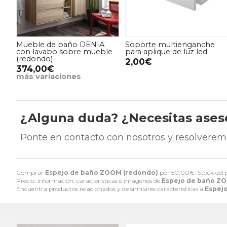
Mueble de baño DENIA
Soporte multienganche
con lavabo sobre mueble
para aplique de luz led
(redondo)
2,00€
374,00€
más variaciones
¿Alguna duda? ¿Necesitas ase
Ponte en contacto con nosotros y resolverem
Comprar
Espejo de baño ZOOM (redondo)
por
50,00
€
. Stock del
Precio, información, características e imágenes de
Espejo de baño Z
Encuentra productos relacionados y de similares características a
Espej