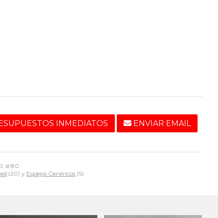
ESUPUESTOS INMEDIATOS
ENVIAR EMAIL
0; ø 80.
Led
(20) y
Espejos Genéricos
(5).