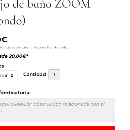
ejo de baño ZOOM
ondo)
0
€
de
envío
puede variar el importe final del pedido.
esde
20,00
€
*
os
Cantidad
dedicatoria: