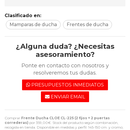
Clasificado en:
Mamparas de ducha
Frentes de ducha
¿Alguna duda? ¿Necesitas
asesoramiento?
Ponte en contacto con nosotros y
resolveremos tus dudas.
PRESUPUESTOS INMEDIATOS
ENVIAR EMAIL
Comprar
Frente Ducha CLOE CL-225 (2 fijos + 2 puertas
correderas)
por
359,00
€
. Stock del producto según combinación,
recogida en tienda. Disponible en medidas y perfil: 145-150 cm. y cromo;