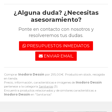
¿Alguna duda? ¿Necesitas
asesoramiento?
Ponte en contacto con nosotros y
resolveremos tus dudas.
PRESUPUESTOS INMEDIATOS
ENVIAR EMAIL
Comprar
Inodoro Dessin
por
295,00
€
. Producto en stock, recogida
en tienda.
Precio, información, características e imágenes de
Inodoro Dessin
pertenece a la categoría
Sanitarios
(3).
Encuentra productos relacionados y de similares características a
Inodoro Dessin
en "Sanitarios".