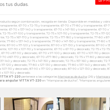
PR
os tus dudas.
 producto según combinación, recogida en tienda. Disponible en medidas y vidri
ransparente; 67-70 x 72-75 y transparente; 67-70 x 77-80 y transparente; 67-7
arente; 67-70 x 137-140 y transparente; 67-70 x 147-150 y transparente; 67-70 x
 72-75 x 97-100 y transparente; 72-75 x 107-110 y transparente; 72-75 x 117-120
ente; 72-75 x 167-170 y transparente; 72-75 x 177-180 y transparente; 77-80 x 8
ente; 77-80 x 137-140 y transparente; 77-80 x 147-150 y transparente; 77-80 x 1
nte; 87-90 x 117-120 y transparente; 87-90 x 127-130 y transparente; 87-90 x 1
ente; 107-110 x 107-110 y transparente; 67-70 x 67-70 y decorado; 72-75 x 72-
 67-70 x 87-90 y decorado; 67-70 x 97-100 y decorado; 67-70 x 107-110 y decora
67-70 x167-170 y decorado; 67-70 x177-180 y decorado; 72-75 x 77-80 y decorado
 137-140 y decorado; 72-75 x 147-150 y decorado; 72-75 x 157-160 y decorado; 72-
 117-120 y decorado; 77-80 x 127-130 y decorado; 77-80 x 137-140 y decorado; 77
 107-110 y decorado; 87-90 x 117-120 y decorado; 87-90 x 127-130 y decorado; 8
 x 107-110 y decorado.
VITTA VT-220
pertenece a las categorías
Mamparas de ducha
(26) y
Mamparas
ra angular VITTA VT-220
en "Mamparas de ducha", "Mamparas angulares