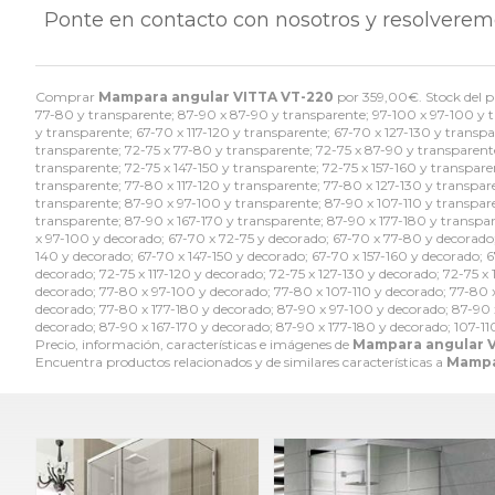
Ponte en contacto con nosotros y resolverem
Comprar
Mampara angular VITTA VT-220
por
359,00
€
. Stock del
77-80 y transparente; 87-90 x 87-90 y transparente; 97-100 x 97-100 y t
y transparente; 67-70 x 117-120 y transparente; 67-70 x 127-130 y transp
transparente; 72-75 x 77-80 y transparente; 72-75 x 87-90 y transparente;
transparente; 72-75 x 147-150 y transparente; 72-75 x 157-160 y transpar
transparente; 77-80 x 117-120 y transparente; 77-80 x 127-130 y transpar
transparente; 87-90 x 97-100 y transparente; 87-90 x 107-110 y transpare
transparente; 87-90 x 167-170 y transparente; 87-90 x 177-180 y transpar
x 97-100 y decorado; 67-70 x 72-75 y decorado; 67-70 x 77-80 y decorado;
140 y decorado; 67-70 x 147-150 y decorado; 67-70 x 157-160 y decorado; 
decorado; 72-75 x 117-120 y decorado; 72-75 x 127-130 y decorado; 72-75 x
decorado; 77-80 x 97-100 y decorado; 77-80 x 107-110 y decorado; 77-80 x
decorado; 77-80 x 177-180 y decorado; 87-90 x 97-100 y decorado; 87-90 x
decorado; 87-90 x 167-170 y decorado; 87-90 x 177-180 y decorado; 107-110
Precio, información, características e imágenes de
Mampara angular 
Encuentra productos relacionados y de similares características a
Mampa