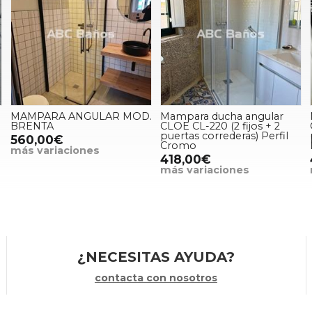
MAMPARA ANGULAR MOD.
Mampara ducha angular
BRENTA
CLOE CL-220 (2 fijos + 2
puertas correderas) Perfil
560,00€
Cromo
más variaciones
418,00€
más variaciones
¿NECESITAS AYUDA?
contacta con nosotros