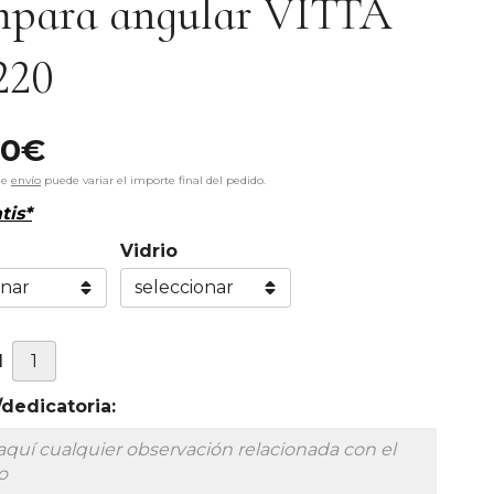
para angular VITTA
220
00
€
de
envío
puede variar el importe final del pedido.
tis*
Vidrio
d
dedicatoria: