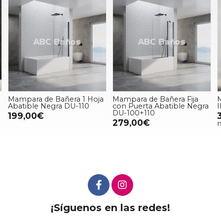
Mampara de Bañera 1 Hoja
Mampara de Bañera Fija
M
Abatible Negra DU-110
con Puerta Abatible Negra
IN
DU-100+110
199,00€
3
279,00€
m
¡Síguenos en las redes!