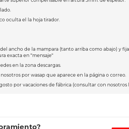
parte superior compensable en altura 3mm. de espesor.
lado.
o oculta el la hoja tirador.
s del ancho de la mampara (tanto arriba como abajo) y fij
ura exacta en "mensaje"
edes en la zona descargas.
nosotros por wasap que aparece en la página o correo.
osto por vacaciones de fábrica (consultar con nosotros 
soramiento?