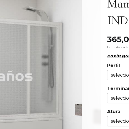
Mam
IND
365,
La modalidad 
envío gra
Perfil
Terminan
Atura