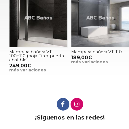
Mampara bañera VT-
Mampara bañera VT-110
100+110 (hoja Fija + puerta
189,00€
abatible)
más variaciones
249,00€
más variaciones
¡Síguenos en las redes!