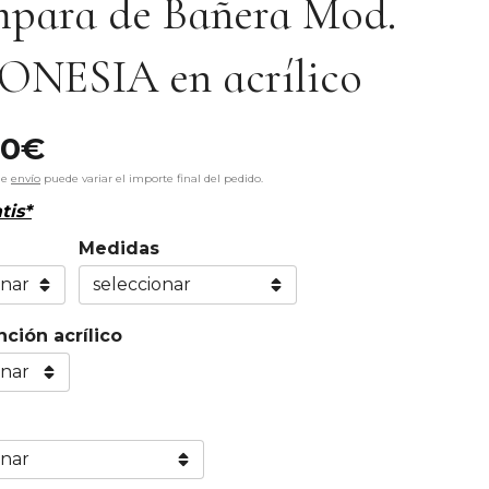
para de Bañera Mod.
ONESIA en acrílico
00
€
de
envío
puede variar el importe final del pedido.
tis*
Medidas
ción acrílico