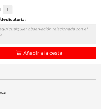
d
dedicatoria:
Añadir a la cesta
sor.