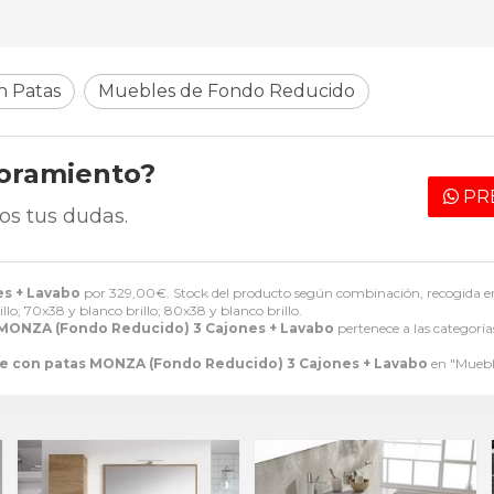
n Patas
Muebles de Fondo Reducido
soramiento?
PR
os tus dudas.
s + Lavabo
por
329,00
€
. Stock del producto según combinación, recogida en
o; 70x38 y blanco brillo; 80x38 y blanco brillo.
MONZA (Fondo Reducido) 3 Cajones + Lavabo
pertenece a las categorí
e con patas MONZA (Fondo Reducido) 3 Cajones + Lavabo
en "Muebl