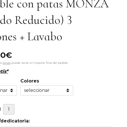
ble con patas MONZA
do Reducido) 3
nes + Lavabo
00
€
de
envío
puede variar el importe final del pedido.
tis*
Colores
d
dedicatoria: