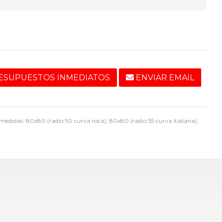
ESUPUESTOS INMEDIATOS
ENVIAR EMAIL
medidas: 80x80 (radio 50 curva roca); 80x80 (radio 55 curva italiana);