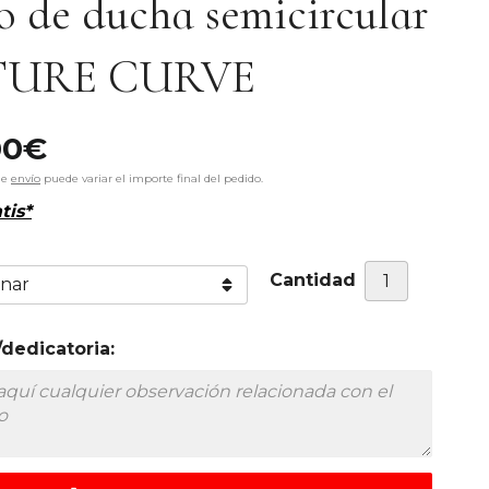
o de ducha semicircular
TURE CURVE
00
€
de
envío
puede variar el importe final del pedido.
tis*
Cantidad
dedicatoria: