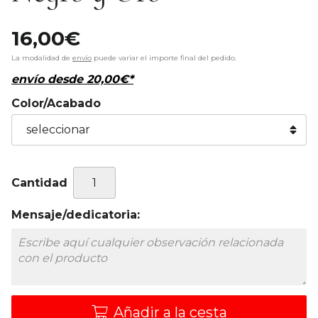
16,00
€
La modalidad de
envío
puede variar el importe final del pedido.
envío desde
20,00
€
*
Color/Acabado
Cantidad
Mensaje/dedicatoria:
Añadir a la cesta