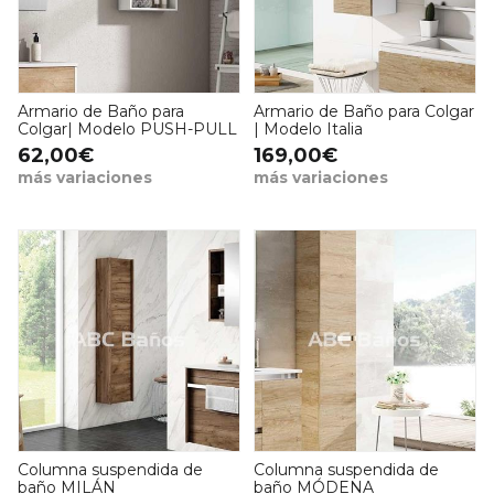
Armario de Baño para
Armario de Baño para Colgar
Colgar| Modelo PUSH-PULL
| Modelo Italia
62,00€
169,00€
más variaciones
más variaciones
Columna suspendida de
Columna suspendida de
baño MILÁN
baño MÓDENA