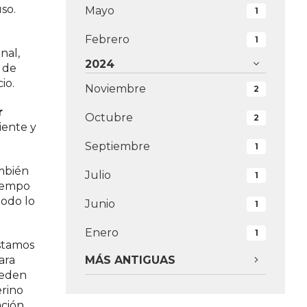
so.
Mayo
1
Febrero
1
nal,
2024
s de
io.
Noviembre
2
r
Octubre
2
iente y
Septiembre
1
ambién
Julio
1
tiempo
todo lo
Junio
1
Enero
1
estamos
MÁS ANTIGUAS
ara
ueden
rino
ación