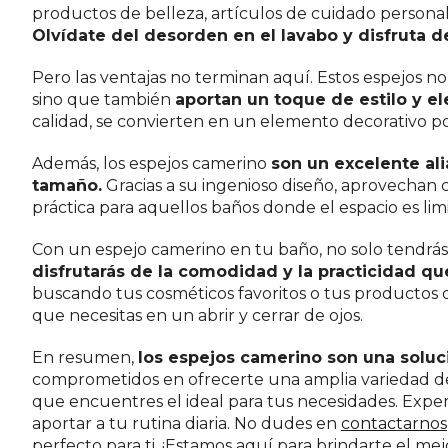
productos de belleza, artículos de cuidado personal
Olvídate del desorden en el lavabo y disfruta
Pero las ventajas no terminan aquí. Estos espejos no
sino que también
aportan un toque de estilo y e
calidad, se convierten en un elemento decorativo po
Además, los espejos camerino
son un excelente al
tamaño.
Gracias a su ingenioso diseño, aprovechan 
práctica para aquellos baños donde el espacio es lim
Con un espejo camerino en tu baño, no solo tendrás
disfrutarás de la comodidad y la practicidad q
buscando tus cosméticos favoritos o tus productos d
que necesitas en un abrir y cerrar de ojos.
En resumen,
los espejos camerino son una soluci
comprometidos en ofrecerte una amplia variedad de
que encuentres el ideal para tus necesidades. Exp
aportar a tu rutina diaria. No dudes en
contactarnos
perfecto para ti. ¡Estamos aquí para brindarte el me