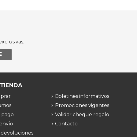
xclusivas.
E
 TIENDA
prar
Boletines informativos
omos
Promociones vigentes
 pago
Validar cheque regalo
 envío
Contacto
 devoluciones