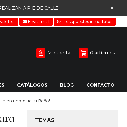
ALIZAN A PIE DE CALLE
sletter
Enviar mail
Presupuestos inmediatos
Mi cuenta
0
artículos
ES
CATÁLOGOS
BLOG
CONTACTO
ejo en uno para tu Baño!
ara
TEMAS