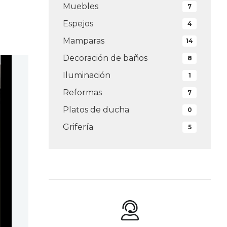
Muebles
7
Espejos
4
Mamparas
14
Decoración de baños
8
Iluminación
1
Reformas
7
Platos de ducha
0
Grifería
5