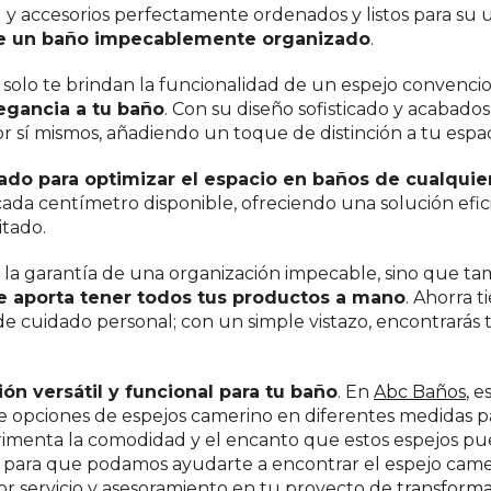
 y accesorios perfectamente ordenados y listos para su u
 de un baño impecablemente organizado
.
 solo te brindan la funcionalidad de un espejo convencio
legancia a tu baño
. Con su diseño sofisticado y acabado
r sí mismos, añadiendo un toque de distinción a tu espac
iado para optimizar el espacio en baños de cualquie
cada centímetro disponible, ofreciendo una solución efic
itado.
 la garantía de una organización impecable, sino que t
ue aporta tener todos tus productos a mano
. Ahorra 
e cuidado personal; con un simple vistazo, encontrarás 
ón versátil y funcional para tu baño
. En
Abc Baños
, 
 opciones de espejos camerino en diferentes medidas p
erimenta la comodidad y el encanto que estos espejos p
para que podamos ayudarte a encontrar el espejo came
jor servicio y asesoramiento en tu proyecto de
transform