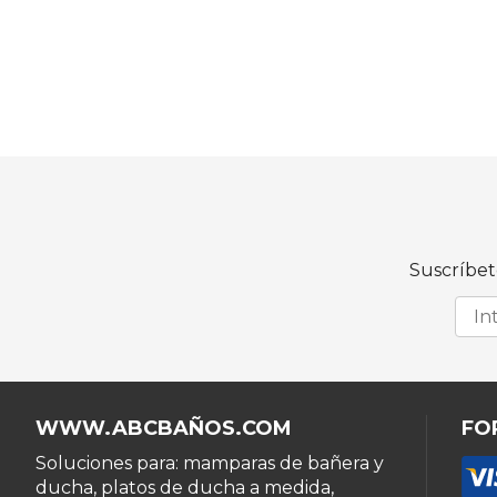
Suscríbet
WWW.ABCBAÑOS.COM
FO
Soluciones para: mamparas de bañera y
ducha, platos de ducha a medida,