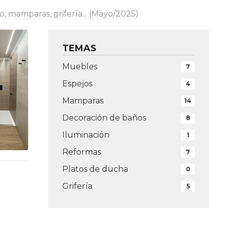
 mamparas, grifería... (Mayo/2025)
TEMAS
Muebles
7
Espejos
4
Mamparas
14
Decoración de baños
8
Iluminación
1
Reformas
7
Platos de ducha
0
Grifería
5