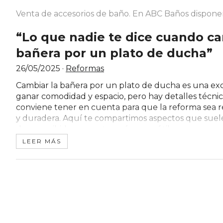
Venta de accesorios de baño. En ABC Baños disponem
“Lo que nadie te dice cuando ca
bañera por un plato de ducha”
26/05/2025
·
Reformas
Cambiar la bañera por un plato de ducha es una ex
ganar comodidad y espacio, pero hay detalles técni
conviene tener en cuenta para que la reforma sea 
y duradera. Aquí te compartimos aspectos que suel
desapercibidos y que te serán muy útiles a
LEER MÁS