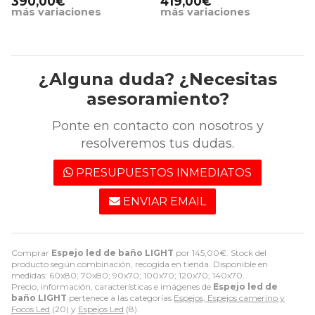
390,00€
419,00€
más variaciones
más variaciones
¿Alguna duda? ¿Necesitas
asesoramiento?
Ponte en contacto con nosotros y
resolveremos tus dudas.
PRESUPUESTOS INMEDIATOS
ENVIAR EMAIL
Comprar
Espejo led de baño LIGHT
por
145,00
€
. Stock del
producto según combinación, recogida en tienda. Disponible en
medidas: 60x80; 70x80; 90x70; 100x70; 120x70; 140x70.
Precio, información, características e imágenes de
Espejo led de
baño LIGHT
pertenece a las categorías
Espejos, Espejos camerino y
Focos Led
(20) y
Espejos Led
(8).