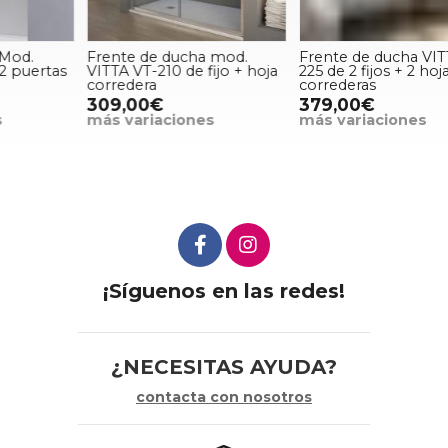
Frente de ducha mod.
Frente de ducha VITTA VT-
VITTA VT-210 de fijo + hoja
225 de 2 fijos + 2 hojas
C
corredera
correderas
C
309,00€
379,00€
más variaciones
más variaciones
¡Síguenos en las redes!
¿NECESITAS AYUDA?
contacta con nosotros