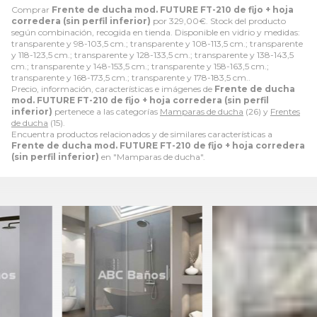
Comprar
Frente de ducha mod. FUTURE FT-210 de fijo + hoja
corredera (sin perfil inferior)
por
329,00
€
. Stock del producto
según combinación, recogida en tienda. Disponible en vidrio y medidas:
transparente y 98-103,5 cm.; transparente y 108-113,5 cm.; transparente
y 118-123,5 cm.; transparente y 128-133,5 cm.; transparente y 138-143,5
cm.; transparente y 148-153,5 cm.; transparente y 158-163,5 cm.;
transparente y 168-173,5 cm.; transparente y 178-183,5 cm..
Precio, información, características e imágenes de
Frente de ducha
mod. FUTURE FT-210 de fijo + hoja corredera (sin perfil
inferior)
pertenece a las categorías
Mamparas de ducha
(26) y
Frentes
de ducha
(15).
Encuentra productos relacionados y de similares características a
Frente de ducha mod. FUTURE FT-210 de fijo + hoja corredera
(sin perfil inferior)
en "Mamparas de ducha".