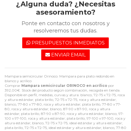
¿Alguna duda? ¿Necesitas
asesoramiento?
Ponte en contacto con nosotros y
resolveremos tus dudas.
PRESUPUESTOS INMEDIATOS
ENVIAR EMAIL
Mampara semicircular Orinoco. Mampara para plato redondo en
blanco y acrílico
Comprar
Mampara semicircular ORINOCO en acrílico
por
392,00
€
. Stock del producto según combinación, recogida en tienda.
Disponible en perfil, medidas, curvas y atura: blanco, 72-75 x 72-75, roca
y altura estándar; plata brillo, 72-75 x 72-75, roca y altura estándar;
blanco, 77-80 x 77-80, roca y altura estándar; plata brillo, 77-80 x 77-
80, roca y altura estándar; blanco, 87-90 x 87-90, roca y altura
estándar; plata brillo, 87-90 x 87-90, roca y altura estándar; blanco, 97-
100 x 97-100, roca y altura estándar; plata brillo, 97-100 x 97-100, roca y
altura estándar; blanco, 72-75 x 72-75, ideal estándar y altura estándar;
plata brillo, 72-75 x 72-75, ideal estándar y altura estándar; blanco, 77-80