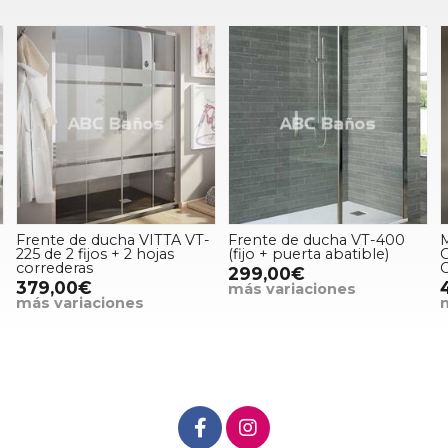
Frente de ducha VITTA VT-
Frente de ducha VT-400
225 de 2 fijos + 2 hojas
(fijo + puerta abatible)
C
correderas
C
299,00€
379,00€
más variaciones
más variaciones