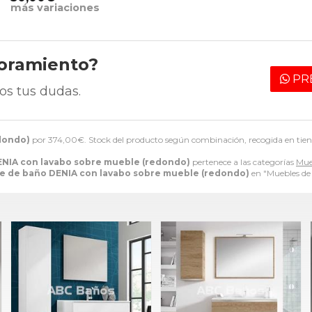
más variaciones
soramiento?
PR
os tus dudas.
dondo)
por
374,00
€
. Stock del producto según combinación, recogida en tie
NIA con lavabo sobre mueble (redondo)
pertenece a las categorías
Mue
e de baño DENIA con lavabo sobre mueble (redondo)
en "Muebles de