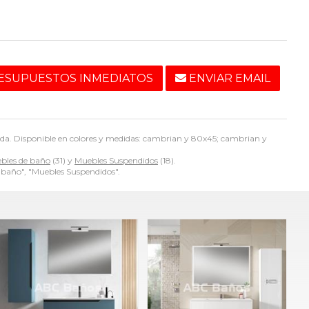
ESUPUESTOS INMEDIATOS
ENVIAR EMAIL
nda. Disponible en colores y medidas: cambrian y 80x45; cambrian y
bles de baño
(31) y
Muebles Suspendidos
(18).
 baño", "Muebles Suspendidos".