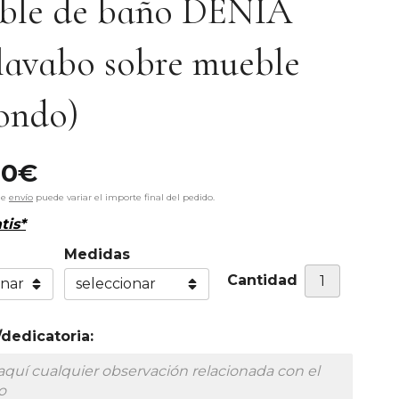
ble de baño DENIA
lavabo sobre mueble
ondo)
00
€
de
envío
puede variar el importe final del pedido.
tis*
Medidas
Cantidad
dedicatoria: