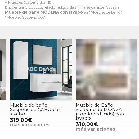
y
Muebles Suspendidos
(18).
Encuentra productos relacionados y de similares características a
Mueble de baño MÓDENA con lavabo
en "Muebles de baño",
"Muebles Suspendidos".
Mueble de baño
Mueble de Baño
Suspendido CABO con
Suspendido MONZA
lavabo
(Fondo reducido) con
lavabo
319,00€
310,00€
más variaciones
más variaciones