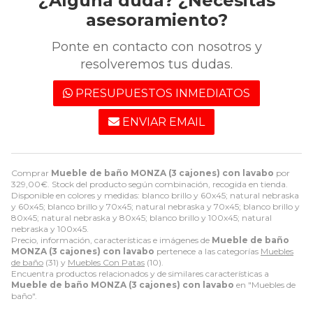
¿Alguna duda? ¿Necesitas
asesoramiento?
Ponte en contacto con nosotros y
resolveremos tus dudas.
PRESUPUESTOS INMEDIATOS
ENVIAR EMAIL
Comprar
Mueble de baño MONZA (3 cajones) con lavabo
por
329,00
€
. Stock del producto según combinación, recogida en tienda.
Disponible en colores y medidas: blanco brillo y 60x45; natural nebraska
y 60x45; blanco brillo y 70x45; natural nebraska y 70x45; blanco brillo y
80x45; natural nebraska y 80x45; blanco brillo y 100x45; natural
nebraska y 100x45.
Precio, información, características e imágenes de
Mueble de baño
MONZA (3 cajones) con lavabo
pertenece a las categorías
Muebles
de baño
(31) y
Muebles Con Patas
(10).
Encuentra productos relacionados y de similares características a
Mueble de baño MONZA (3 cajones) con lavabo
en "Muebles de
baño".