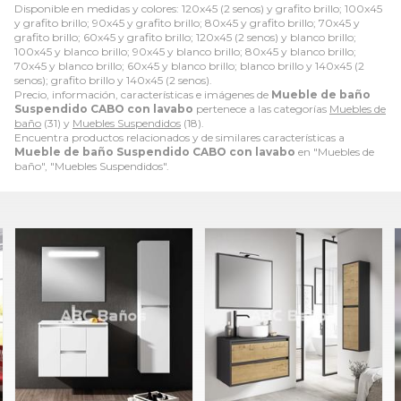
Disponible en medidas y colores: 120x45 (2 senos) y grafito brillo; 100x45
y grafito brillo; 90x45 y grafito brillo; 80x45 y grafito brillo; 70x45 y
grafito brillo; 60x45 y grafito brillo; 120x45 (2 senos) y blanco brillo;
100x45 y blanco brillo; 90x45 y blanco brillo; 80x45 y blanco brillo;
70x45 y blanco brillo; 60x45 y blanco brillo; blanco brillo y 140x45 (2
senos); grafito brillo y 140x45 (2 senos).
Precio, información, características e imágenes de
Mueble de baño
Suspendido CABO con lavabo
pertenece a las categorías
Muebles de
baño
(31) y
Muebles Suspendidos
(18).
Encuentra productos relacionados y de similares características a
Mueble de baño Suspendido CABO con lavabo
en "Muebles de
baño", "Muebles Suspendidos".