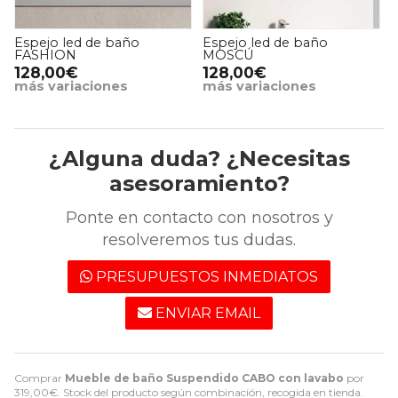
Espejo led de baño
Columna suspendida de
MOSCÚ
baño KENIA/ CABO
128,00€
189,00€
más variaciones
más variaciones
¿Alguna duda? ¿Necesitas
asesoramiento?
Ponte en contacto con nosotros y
resolveremos tus dudas.
PRESUPUESTOS INMEDIATOS
ENVIAR EMAIL
Comprar
Mueble de baño Suspendido CABO con lavabo
por
319,00
€
. Stock del producto según combinación, recogida en tienda.