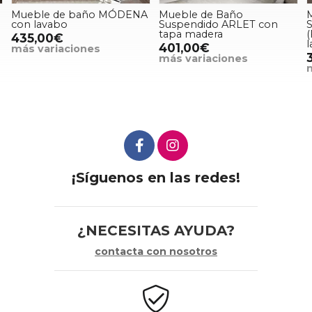
A
Mueble de Baño
Mueble de Baño
Suspendido ARLET con
Suspendido MONZA
tapa madera
(Fondo reducido) con
lavabo
401,00€
310,00€
más variaciones
más variaciones
¡Síguenos en las redes!
¿NECESITAS AYUDA?
contacta con nosotros