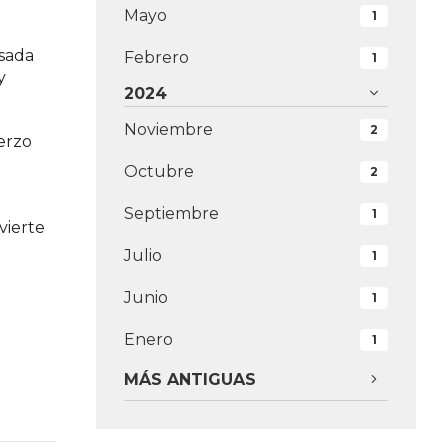
Mayo
1
nsada
Febrero
1
y
2024
Noviembre
2
uerzo
Octubre
2
Septiembre
1
vierte
Julio
1
Junio
1
Enero
1
MÁS ANTIGUAS