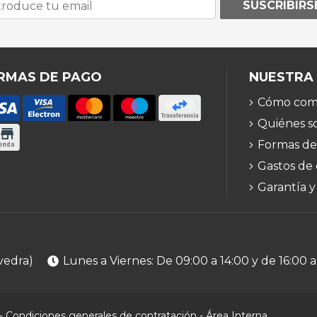
SUSCRIBIRS
RMAS DE PAGO
NUESTRA
Cómo com
Quiénes s
Formas de
Gastos de
Garantía y
vedra)
Lunes a Viernes: De 09:00 a 14:00 y de 16:00 a
-
Condiciones generales de contratación
-
Área Interna