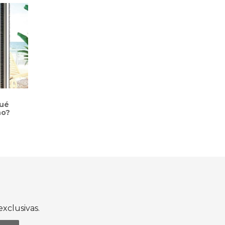
qué
ño?
xclusivas.