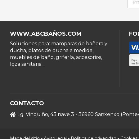
WWW.ABCBAÑOS.COM
FO
Soluciones para: mamparas de bañera y
ducha, platos de ducha a medida,
muebles de baño, grifería, accesorios,
loza sanitaria...
CONTACTO
Lg. Vinquiño, 43 nave 3 - 36960 Sanxenxo (Ponte
Mapa del sitio
-
Aviso legal
-
Política de privacidad
-
Cookies