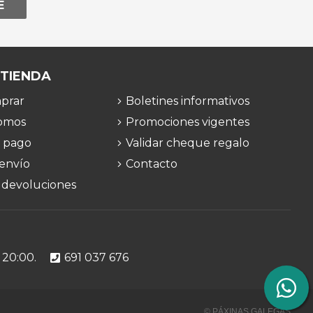
E
 TIENDA
prar
Boletines informativos
omos
Promociones vigentes
 pago
Validar cheque regalo
 envío
Contacto
 devoluciones
 20:00.
691 037 676
© PÁXINAS GALEGAS