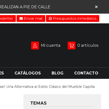
ALIZAN A PIE DE CALLE
sletter
Enviar mail
Presupuestos inmediatos
Mi cuenta
0
artículos
ES
CATÁLOGOS
BLOG
CONTACTO
el: Una Alternativa al Estilo Clásico del Mueble Capilla
TEMAS