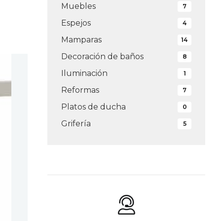
Muebles
7
Espejos
4
Mamparas
14
Decoración de baños
8
Iluminación
1
Reformas
7
Platos de ducha
0
Grifería
5